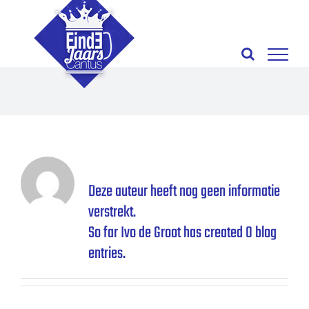
Ga
naar
inhoud
Over
Ivo de Groot
Deze auteur heeft nog geen informatie
verstrekt.
So far Ivo de Groot has created 0 blog
entries.