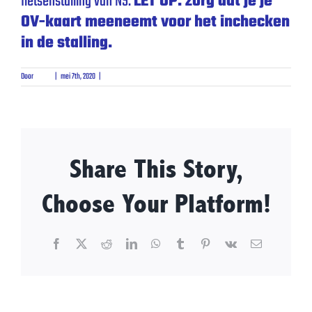
fietsenstalling van NS.
LET OP: zorg dat je je
OV-kaart meeneemt voor het inchecken
in de stalling.
Door
admin
|
mei 7th, 2020
|
0 Reacties
Share This Story,
Choose Your Platform!
Facebook
X
Reddit
LinkedIn
WhatsApp
Tumblr
Pinterest
Vk
E-
mail